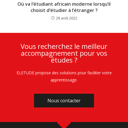
Où va l’étudiant africain moderne lorsqu’il
choisit d’étudier à l’étranger ?
28 août 2022
Vous recherchez le meilleur
accompagnement pour vos
études ?
ELETUDE propose des solutions pour faciliter votre
apprentissage.
Nous contacter
Nous contacter