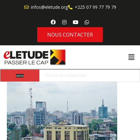
infos@eletude.org
+225 07 99 77 79 79
NOUS CONTACTER
Où va l’étudiant africain moderne lorsqu’il choisit 
INFOS
d’étudier à l’étranger ?