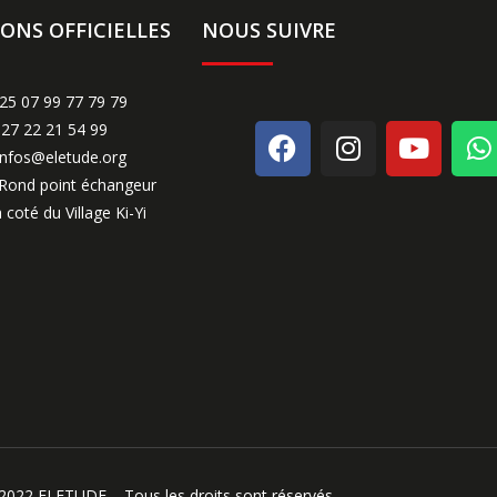
ONS OFFICIELLES
NOUS SUIVRE
225 07 99 77 79 79
 27 22 21 54 99
 infos@eletude.org
 Rond point échangeur
à coté du Village Ki-Yi
2022 ELETUDE – Tous les droits sont réservés.