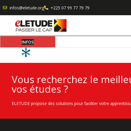
infos@eletude.org
+225 07 99 77 79 79
INFOS
ETUDIER AU LUXEMBOURG
Vous recherchez le meil
vos études ?
ELETUDE propose des solutions pour faciliter votre apprentiss