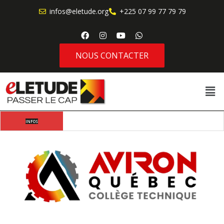
infos@eletude.org
+225 07 99 77 79 79
NOUS CONTACTER
Où va l’étudiant africain moderne lorsqu’il choisit 
INFOS
d’étudier à l’étranger ?