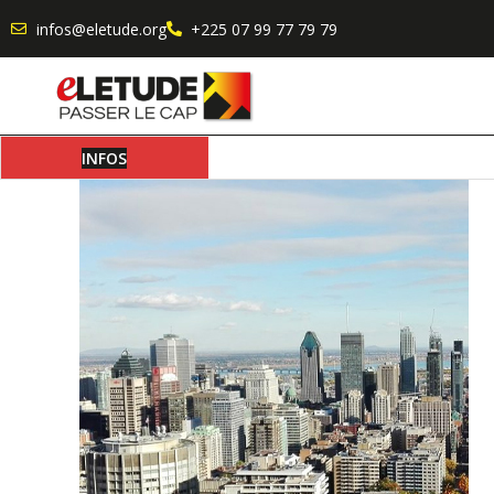
infos@eletude.org
+225 07 99 77 79 79
INFOS
Où va l’étudiant africain moderne lo