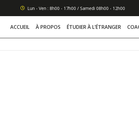
Lun - Ven : 8h00 - 17h00 / Samedi 08h00 - 12h00
ACCUEIL
À PROPOS
ÉTUDIER À L’ÉTRANGER
COA
rsqu’il choisit d’étudier à l’étranger ?