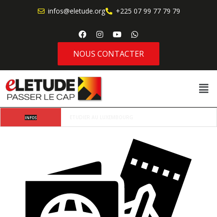
infos@eletude.org
+225 07 99 77 79 79
NOUS CONTACTER
Où va l’étudiant africain moderne lorsqu’il choisit 
INFOS
d’étudier à l’étranger ?