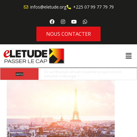
infos@eletude.org
+225 07 99 77 79 79
NOUS CONTACTER
3 étapes pour mieux communiquer
INFOS