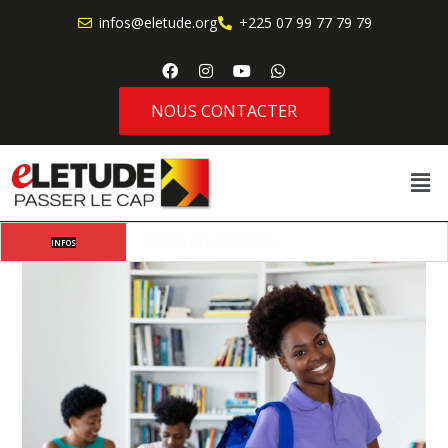
infos@eletude.org
+225 07 99 77 79 79
NOUS CONTACTER
Où va l’étudiant africain moderne lorsqu’il choisit 
INFOS
d’étudier à l’étranger ?