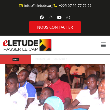
infos@eletude.org
+225 07 99 77 79 79
NOUS CONTACTER
Où va l’étudiant africain moderne lorsqu’il choisit 
INFOS
d’étudier à l’étranger ?