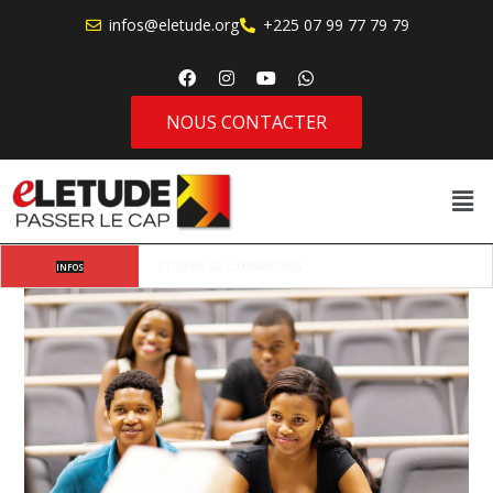
infos@eletude.org
+225 07 99 77 79 79
NOUS CONTACTER
Où va l’étudiant africain moderne lorsqu’il choisit 
INFOS
d’étudier à l’étranger ?